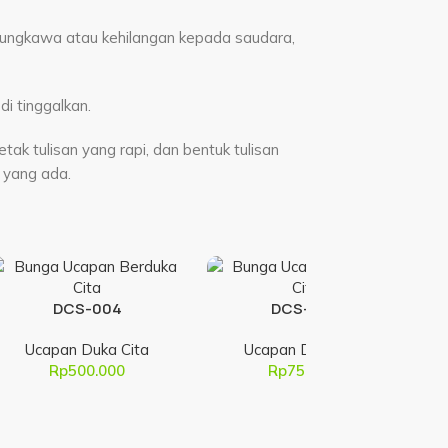
sungkawa atau kehilangan kepada saudara,
i tinggalkan.
ak tulisan yang rapi, dan bentuk tulisan
 yang ada.
DCS-004
DCS-006
Ucapan Duka Cita
Ucapan Duka Cita
Rp
500.000
Rp
750.000