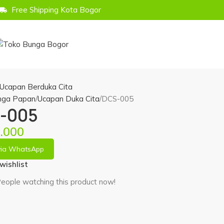
Free Shipping Kota Bogor
nga Papan
Ucapan Duka Cita
DCS-005
-005
.000
via WhatsApp
wishlist
eople watching this product now!