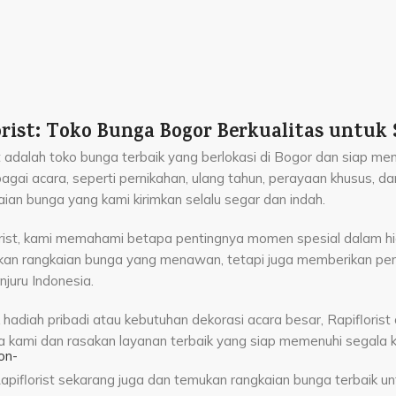
orist: Toko Bunga Bogor Berkualitas untuk 
st adalah toko bunga terbaik yang berlokasi di Bogor dan siap m
bagai acara, seperti pernikahan, ulang tahun, perayaan khusus, 
ian bunga yang kami kirimkan selalu segar dan indah.
orist, kami memahami betapa pentingnya momen spesial dalam h
an rangkaian bunga yang menawan, tetapi juga memberikan pe
njuru Indonesia.
k hadiah pribadi atau kebutuhan dekorasi acara besar, Rapiflori
 kami dan rasakan layanan terbaik yang siap memenuhi segala 
Rapiflorist sekarang juga dan temukan rangkaian bunga terbaik u