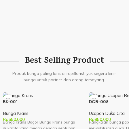
Best Selling Product
Produk bunga paling laris di rapiflorist, yuk segera kirim
bunga untuk partner dan orang tersayang
BK-001
DCB-008
Bunga Krans
Ucapan Duka Cita
Rp
650.000
Rp
850.000
Bunga Krans Bogor Bunga krans bunga
Rangkaian bunga pap
dukacita yang megah dengan sentuhan
mewakili rasa duka. 