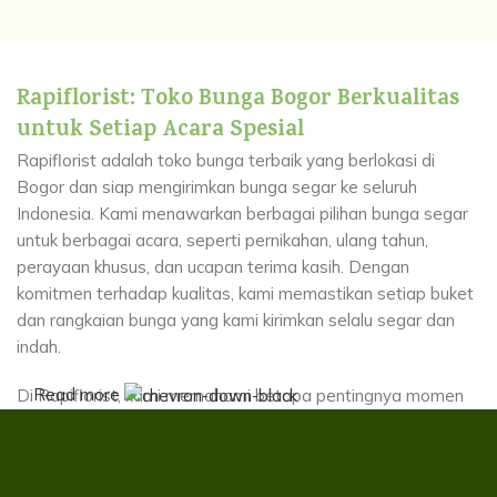
Rapiflorist: Toko Bunga Bogor Berkualitas
untuk Setiap Acara Spesial
Rapiflorist adalah toko bunga terbaik yang berlokasi di
Bogor dan siap mengirimkan bunga segar ke seluruh
Indonesia. Kami menawarkan berbagai pilihan bunga segar
untuk berbagai acara, seperti pernikahan, ulang tahun,
perayaan khusus, dan ucapan terima kasih. Dengan
komitmen terhadap kualitas, kami memastikan setiap buket
dan rangkaian bunga yang kami kirimkan selalu segar dan
indah.
Read more
Di Rapiflorist, kami memahami betapa pentingnya momen
spesial dalam hidup Anda, dan bunga adalah cara sempurna
untuk menyampaikan perasaan. Kami tidak hanya
menyediakan rangkaian bunga yang menawan, tetapi juga