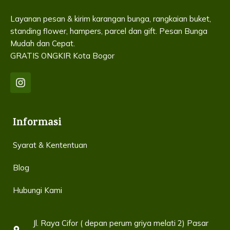
memberikan pengalaman berbelanja yang mudah dan
nyaman, dengan pengiriman yang tepat waktu ke seluruh
Layanan pesan & kirim karangan bunga, rangkaian buket,
penjuru Indonesia.
standing flower, hampers, parcel dan gift. Pesan Bunga
Mudah dan Cepat.
Baik untuk hadiah pribadi atau kebutuhan dekorasi acara
GRATIS ONGKIR Kota Bogor
besar, Rapiflorist adalah pilihan yang tepat untuk
mendapatkan bunga berkualitas. Percayakan momen
spesial Anda pada kami dan rasakan layanan terbaik yang
siap memenuhi segala kebutuhan bunga Anda.
Informasi
Kunjungi Rapiflorist sekarang juga dan temukan rangkaian
bunga terbaik untuk acara istimewa Anda!
Syarat & Kententuan
Blog
Hubungi Kami
Jl. Raya Cifor ( depan perum griya melati 2) Pasar