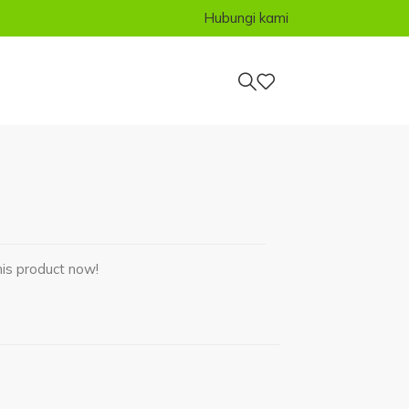
Hubungi kami
 Selamat
SSB4-003
is product now!