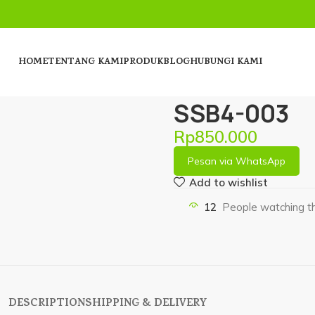
HOME
TENTANG KAMI
PRODUK
BLOG
HUBUNGI KAMI
Home
Bunga Papan
Ucapan
SSB4-003
Rp
850.000
Pesan via WhatsApp
Add to wishlist
12
People watching th
DESCRIPTION
SHIPPING & DELIVERY