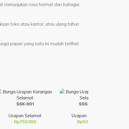
at menunjukan rasa hormat dan bahagia
aan toko atau kantor, atau ulang tahun
unga papan yang satu ini mudah terlihat
SSK-001
SSS-001
Ucapan Selamat
Ucapan Selamat
Rp
750.000
Rp
500.000