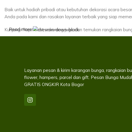
Baik untuk hadiah pribadi atau kebutuhan dekorasi acara besa
Anda pada kami dan rasakan layanan terbaik yang siap meme
Read more
Kunjungi Rapiflorist sekarang juga dan temukan rangkaian bun
Layanan pesan & kirim karangan bunga, rangkaian bu
flower, hampers, parcel dan gift. Pesan Bunga Muda
GRATIS ONGKIR Kota Bogor