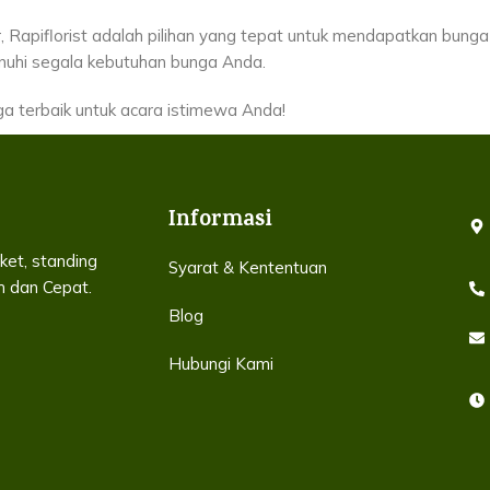
r, Rapiflorist adalah pilihan yang tepat untuk mendapatkan bung
nuhi segala kebutuhan bunga Anda.
ga terbaik untuk acara istimewa Anda!
Informasi
ket, standing
Syarat & Kententuan
h dan Cepat.
Blog
Hubungi Kami